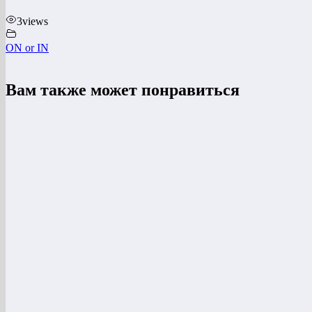
3
views
ON or IN
Вам также может понравиться