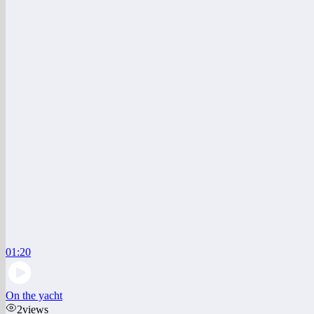
01:20
On the yacht
2
views