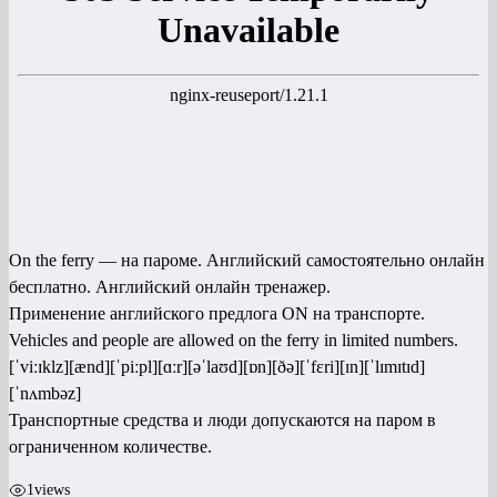
On the ferry — на пароме. Английский самостоятельно онлайн
бесплатно. Английский онлайн тренажер.
Применение английского предлога ON на транспорте.
Vehicles and people are allowed on the ferry in limited numbers.
[ˈviːɪklz][ænd][ˈpiːpl][ɑːr][əˈlaʊd][ɒn][ðə][ˈfɛri][ɪn][ˈlɪmɪtɪd]
[ˈnʌmbəz]
Транспортные средства и люди допускаются на паром в
ограниченном количестве.
1
views