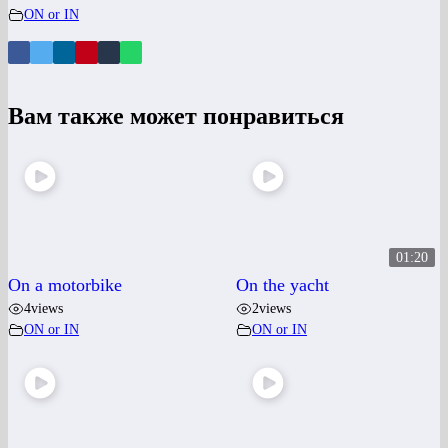
ON or IN
Вам также может понравиться
01:20
On a motorbike
On the yacht
4
views
2
views
ON or IN
ON or IN