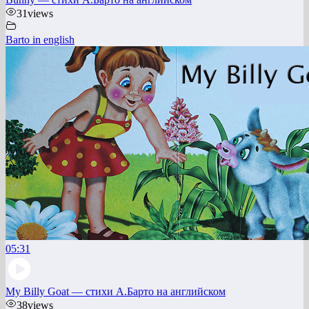
31
views
Barto in english
05:31
My Billy Goat — стихи А.Барто на английском
38
views