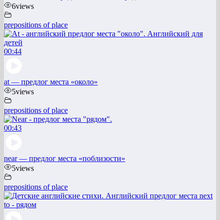
6
views
prepositions of place
00:44
at — предлог места «около»
5
views
prepositions of place
00:43
near — предлог места «поблизости»
5
views
prepositions of place