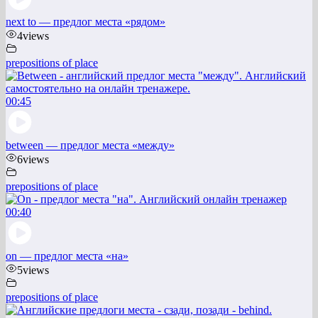
next to — предлог места «рядом»
4
views
prepositions of place
00:45
between — предлог места «между»
6
views
prepositions of place
00:40
on — предлог места «на»
5
views
prepositions of place