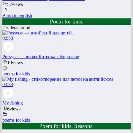
57
views
Barto in english
Poem for kids.
2 videos found
02:53
Pussycat — визит Котенка к Королеве
10
views
poems for kids
03:33
My fishing
6
views
poems for kids
Poem for kids. Seasons.