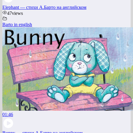
Elephant — стихи А.Барто на английском
47
views
Barto in english
01:46
Bunny — стихи А.Барто на английском