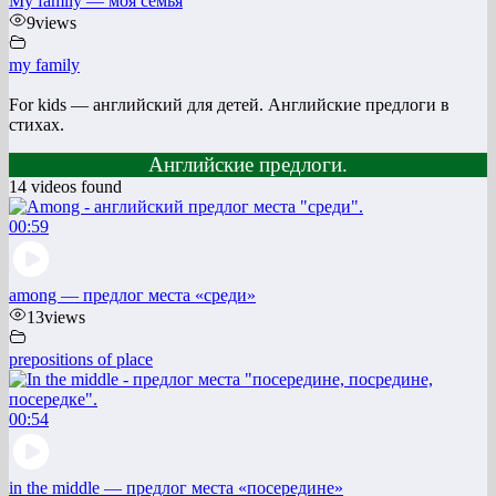
My family — моя семья
9
views
my family
For kids — английский для детей. Английские предлоги в
стихах.
Английские предлоги.
14 videos found
00:59
among — предлог места «среди»
13
views
prepositions of place
00:54
in the middle — предлог места «посередине»