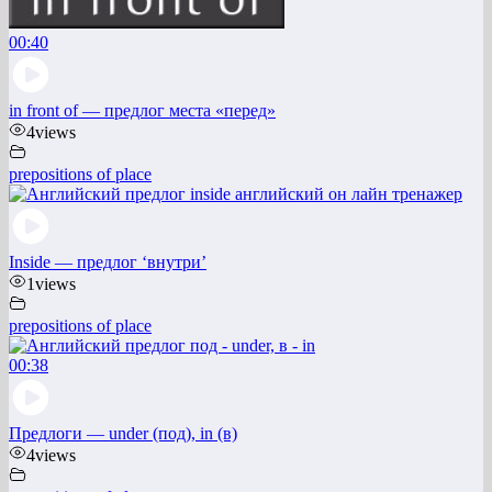
00:40
in front of — предлог места «перед»
4
views
prepositions of place
Inside — предлог ‘внутри’
1
views
prepositions of place
00:38
Предлоги — under (под), in (в)
4
views