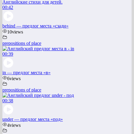
00:42
behind — предлог места «сзади»
10
views
prepositions of place
00:39
in — предлог места «в»
6
views
prepositions of place
00:38
under — предлог места «под»
4
views