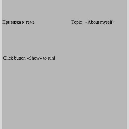
Привязка к теме
Topic «About myself»
Click button «Show» to run!