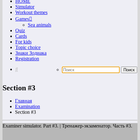
HOME
Simulator
Workout themes
Games
Sea animals
Quiz
Cards
For kids
Topic choice
Знаки Зодиака
Registration
Section #3
Главная
Examination
Section #3
Examiner simulator. Part #3. | Тренажер-экзаменатор. Часть #3.