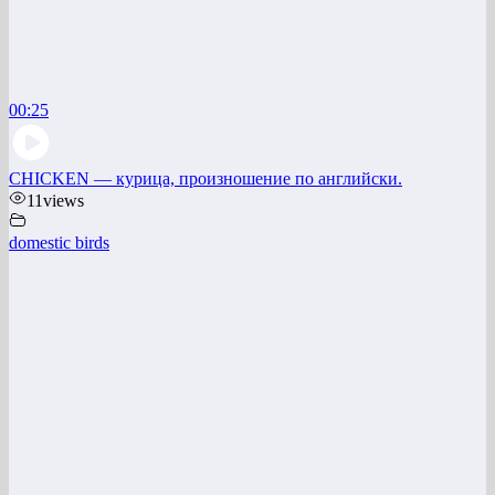
00:25
CHICKEN — курица, произношение по английски.
11
views
domestic birds