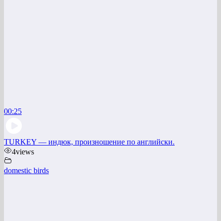
00:25
TURKEY — индюк, произношение по английски.
4
views
domestic birds