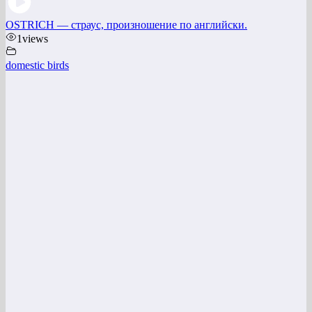
OSTRICH — страус, произношение по английски.
1
views
domestic birds