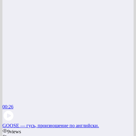
00:26
GOOSE — гусь, произношение по английски.
9
views