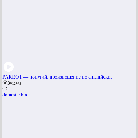
PARROT — попугай, произношение по английски.
3
views
domestic birds