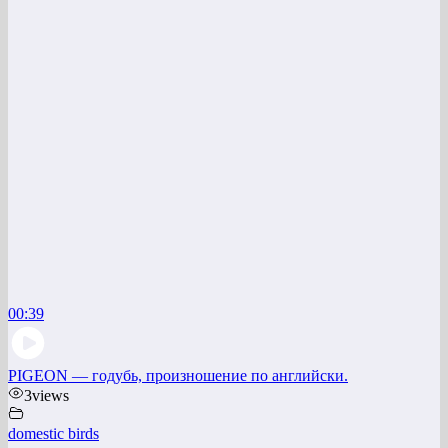
00:39
PIGEON — годубь, произношение по английски.
3
views
domestic birds