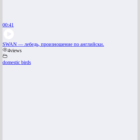
00:41
SWAN — лебедь, произношение по английски.
4
views
domestic birds